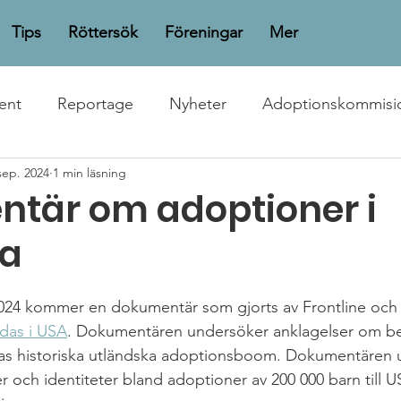
Tips
Röttersök
Föreningar
Mer
ent
Reportage
Nyheter
Adoptionskommisi
sep. 2024
1 min läsning
tär om adoptioner i
ea
24 kommer en dokumentär som gjorts av Frontline och
das i USA
. Dokumentären undersöker anklagelser om be
as historiska utländska adoptionsboom. Dokumentären u
er och identiteter bland adoptioner av 200 000 barn till 