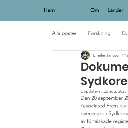
Hem
Om
Länder
Alla poster
Forskning
Ev
Emelie Jansson
14 
Personliga Berättelser
Dokumen
Sydkor
Uppdaterat:
22 aug. 2025
Den 20 september 20
Associated Press 
sän
övergrepp i Sydkore
av förfalskade regist