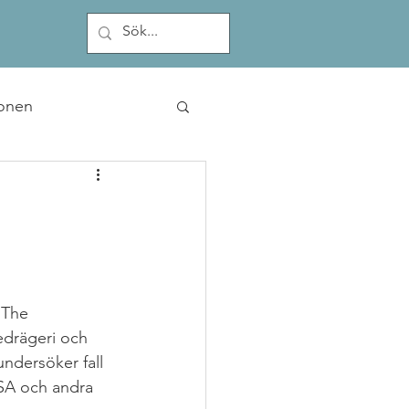
onen
 The 
drägeri och 
ndersöker fall 
USA och andra 