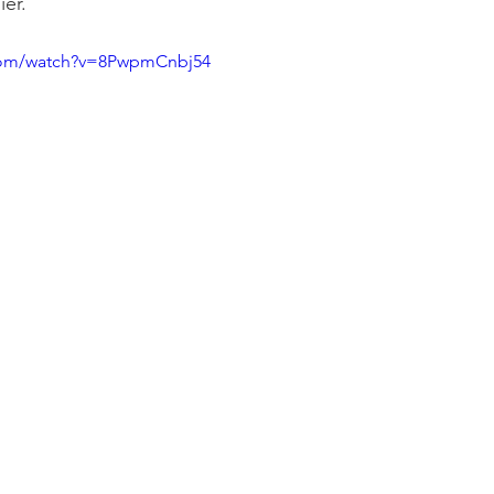
er. 
.com/watch?v=8PwpmCnbj54