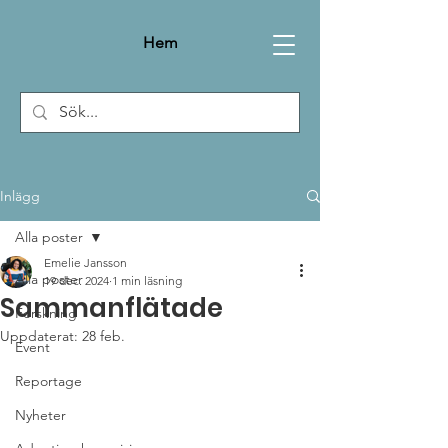
Hem
Inlägg
Alla poster
Emelie Jansson
Alla poster
19 dec. 2024
1 min läsning
Sammanflätade
Forskning
Uppdaterat:
28 feb.
Event
Reportage
Nyheter