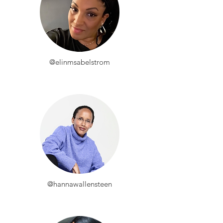
@elinmsabelstrom
@hannawallensteen