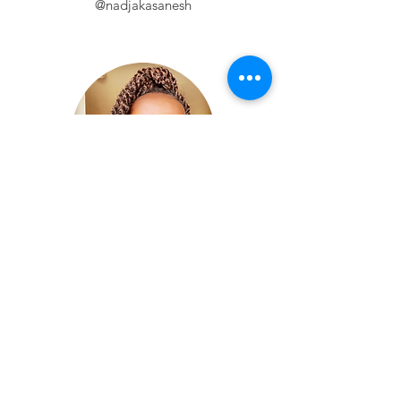
@nadjakasanesh
@nikiawandee