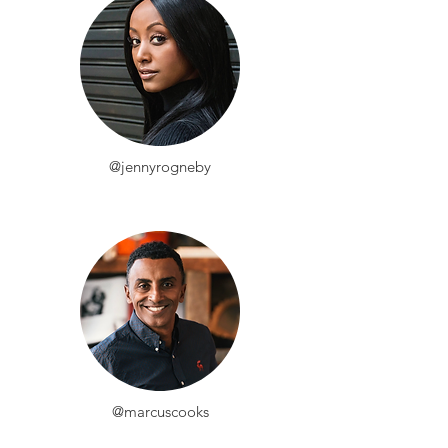
@jennyrogneby
@marcuscooks