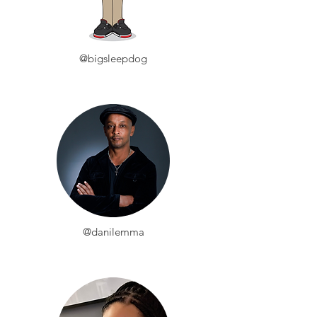
@bigsleepdog
@danilemma