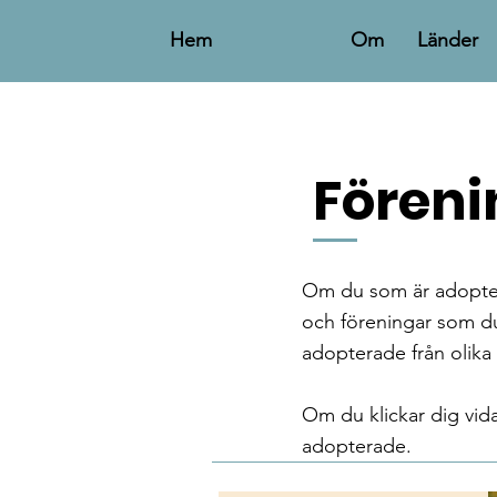
Hem
Om
Länder
Föreni
Om du som är adoptera
och föreningar som du 
adopterade från olika
Om du klickar dig vida
adopterade.