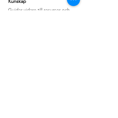
Kunskap
Guidar vidare till resurser och
nätverk.
Hjälp mig att göra sidan
bättre
Har du tips på resurser, vill dela en
berättelse eller saknar något? Hör
gärna av dig.
Lämna ett tips
Observera:
Sidan
erbjuder
information, inte terapi eller
juridisk rådgivning. Vid akut