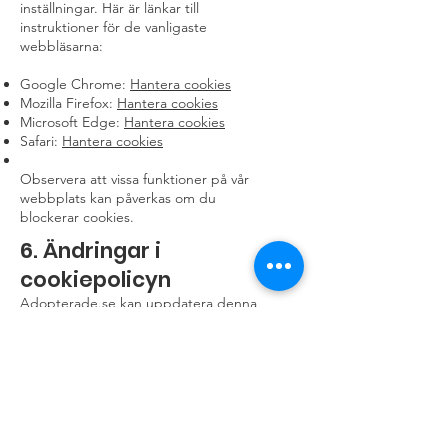
inställningar. Här är länkar till
instruktioner för de vanligaste
webbläsarna:
Google Chrome:
Hantera cookies
Mozilla Firefox:
Hantera cookies
Microsoft Edge:
Hantera cookies
Safari:
Hantera cookies
Observera att vissa funktioner på vår
webbplats kan påverkas om du
blockerar cookies.
6. Ändringar i
cookiepolicyn
Adopterade.se kan uppdatera denna
cookiepolicy vid behov. Ändringar
publiceras på denna sida med ett nytt
datum för senaste ändring.
7. Kontakt
Om du har frågor om denna
cookiepolicy eller hur vi använder