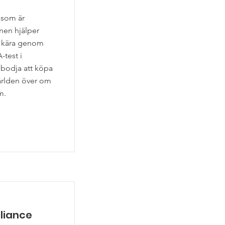
 som är
nen hjälper
h kära genom
-test i
bodja att köpa
ärlden över om
m.
lliance