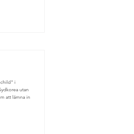
child" i
Sydkorea utan
om att lämna in