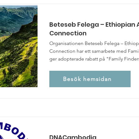
Beteseb Felega – Ethiopian
Connection
Organisationen Beteseb Felega – Ethio
Connection har ett samarbete med Fam
ger adopterade rabatt på "Family Finders
Besök hemsidan
DNACambodia