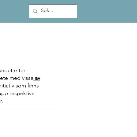
andet efter
bete med vissa
av
tiativ som finns
 upp respektive
r.