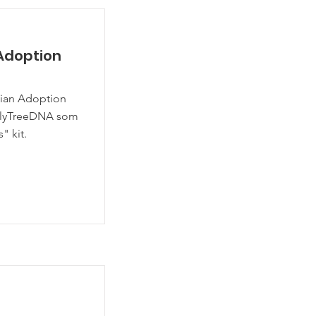
 Adoption
pian Adoption
ilyTreeDNA som
" kit.