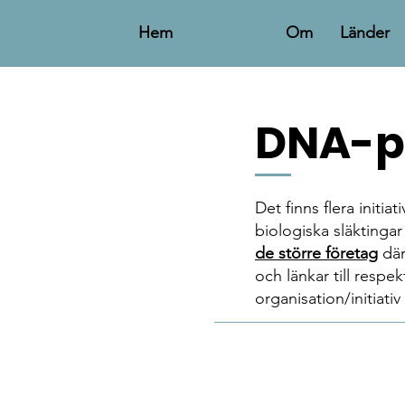
Hem
Om
Länder
DNA-p
Det finns flera initi
biologiska släkting
de större företag
där
och länkar till respe
organisation/initiati