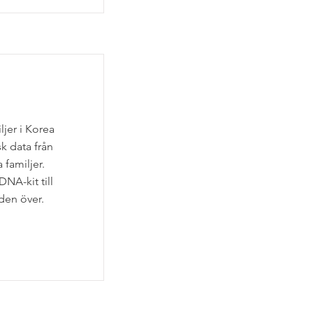
jer i Korea
k data från
 familjer.
NA-kit till
den över.