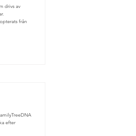
m drivs av
r.
pterats från
 FamilyTreeDNA
ka efter