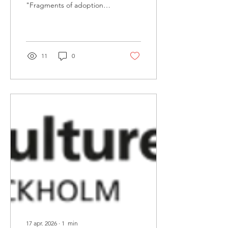
"Fragments of adoption",
en intergenerationell
grupputställning med
fokus på den östasiatiska
diasporan i Sverige.
Föreställningen pågår
11
0
mellan 18 april – 24 maj
2026. Medverkande
utställare är Cecilia 혜미
Flumé, Agnes Hjalmarsson,
Alva Qi Törnqvist. Läs mer
om utställningen på
Krogonshusets hemsida !
17 apr. 2026
∙
1
min