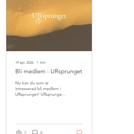
19 apr. 2026
∙
1
min
Bli medlem - URsprunget
Nu kan du som är
intresserad bli medlem i
URsprunget! URsprunget
är en ideell förening som
skapar trygga och
inkluderande mötesplatser
för transnationellt
adopterade – ett rum att
mötas, dela erfarenheter
7
0