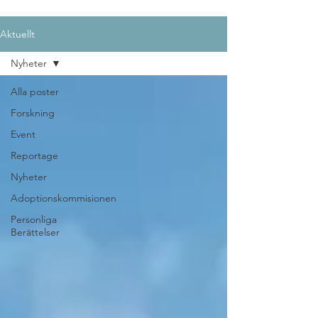
Aktuellt
Nyheter
Alla poster
Forskning
Event
Reportage
Nyheter
Adoptionskommisionen
Personliga
Berättelser