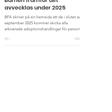
Emelie Jansson
23 aug. 2025
1 min läsning
Barnen framför allt
avvecklas under 2025
BFA skriver på sin hemsida att de i slutet av
september 2025 kommer skicka alla
arkiverade adoptionshandlingar för personer
som är adopterade via dem till MFoF i
Skellefteå