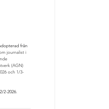
 adopterad från 
om journalist i 
ande 
ätverk (AGN) 
2026 och 1/3-
2/2-2026. 