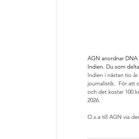
AGN anordnar DNA träf
Indien. Du som deltar
Indien i nästan tio å
journalistik.  För a
och det kostar 100 kr
2026.
O.s.a till AGN via de