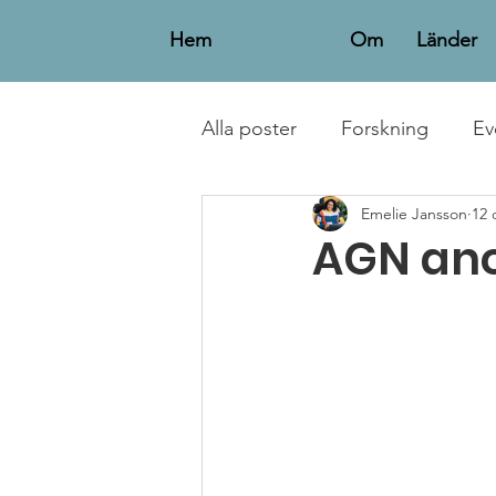
Hem
Om
Länder
Alla poster
Forskning
Ev
Emelie Jansson
12 
Personliga Berättelser
AGN ano