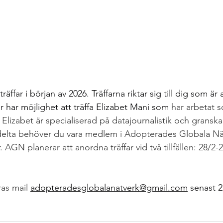
far i början av 2026. Träffarna riktar sig till dig som är
 har möjlighet att träffa Elizabet Mani som 
har arbetat s
r. Elizabet är specialiserad på datajournalistik och gransk
tt delta behöver du vara medlem i Adopterades Globala N
. AGN planerar att anordna träffar vid två tillfällen: 28/2-
ras mail 
adopteradesglobalanatverk@gmail.com
 senast 2