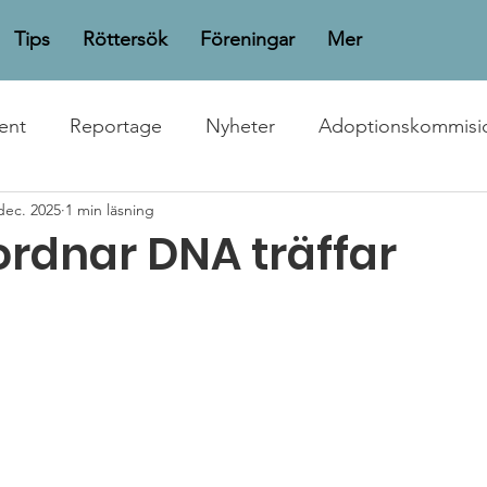
Tips
Röttersök
Föreningar
Mer
ent
Reportage
Nyheter
Adoptionskommisi
dec. 2025
1 min läsning
rdnar DNA träffar