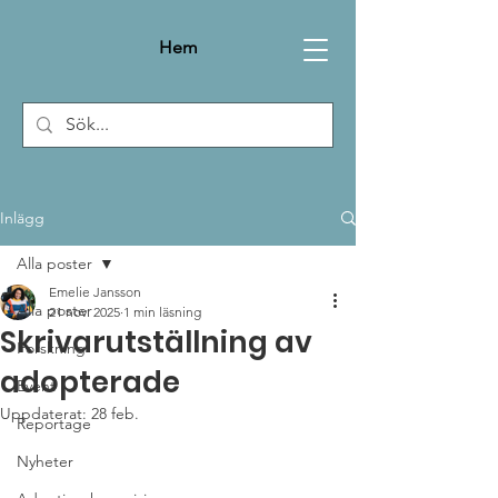
Hem
Inlägg
Alla poster
Emelie Jansson
Alla poster
21 nov. 2025
1 min läsning
Skrivarutställning av
Forskning
adopterade
Event
Uppdaterat:
28 feb.
Reportage
Nyheter