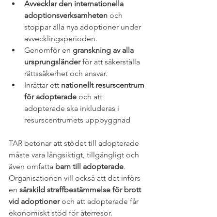
Avvecklar den internationella 
adoptionsverksamheten
 och 
stoppar alla nya adoptioner under 
avvecklingsperioden.
Genomför en 
granskning av alla 
ursprungsländer
 för att säkerställa 
rättssäkerhet och ansvar.
Inrättar ett 
nationellt resurscentrum 
för adopterade
 och att 
adopterade ska inkluderas i 
resurscentrumets uppbyggnad
TAR betonar att stödet till adopterade 
måste vara långsiktigt, tillgängligt och 
även omfatta 
barn till adopterade
. 
Organisationen vill också att det införs 
en 
särskild straffbestämmelse för brott 
vid adoptioner
 och att adopterade får 
ekonomiskt stöd för återresor.