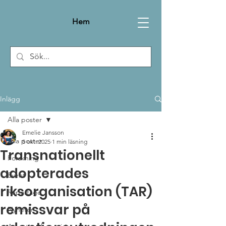
Hem
Inlägg
Alla poster
Emelie Jansson
Alla poster
5 okt. 2025
1 min läsning
Transnationellt
Forskning
adopterades
Event
riksorganisation (TAR)
Reportage
remissvar på
Nyheter