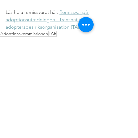
Läs hela remissvaret här: 
Remissvar på 
adoptionsutredningen - 
Transnationellt 
adopterades riksorganisation (TAR) 
Adoptionskommissionen
TAR
Adoptionskommisionen
Visa alla
Senaste inlägg