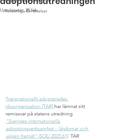
adoptionsutredningen
Adoptionskommisionen
Uppdaterat:
28 feb.
Personliga Berättelser
Transnationellt adopterades 
riksorganisation (TAR) 
har lämnat sitt 
remissvar på statens utredning 
”Sveriges internationella 
adoptionsverksamhet – lärdomar och 
vägen framåt” (SOU 2025:61)
. TAR 