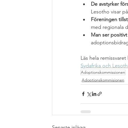
De avstyrker för
Lesotho visar på
Föreningen tills
med regionala de
Man ser positivt
adoptionsbidrag
Läs hela remissvaret 
Sydafrika och Lesot
Adoptionskommissionen
Adoptionskommisionen
Senaste inlägg