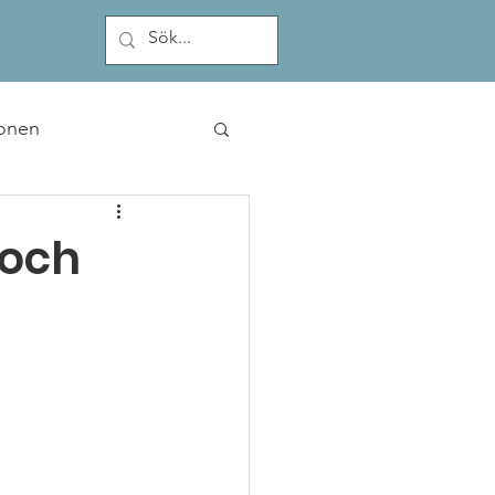
onen
 och