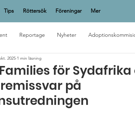
Tips
Röttersök
Föreningar
Mer
ent
Reportage
Nyheter
Adoptionskommisi
okt. 2025
1 min läsning
Families för Sydafrika
 remissvar på
nsutredningen