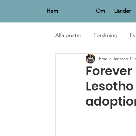
Hem
Om
Länder
Alla poster
Forskning
Ev
Emelie Jansson
12 
Personliga Berättelser
Forever 
Lesotho
adoptio