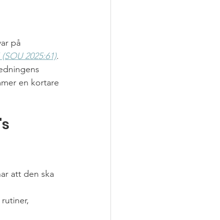
ar på 
 (SOU 2025:61)
. 
redningens 
mer en kortare 
s 
ar att den ska 
rutiner, 