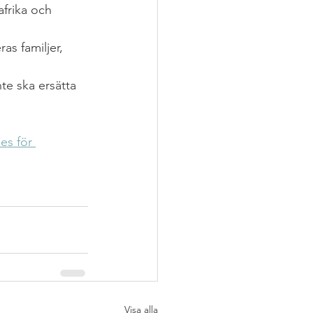
afrika och 
as familjer, 
nte ska ersätta 
es för 
Visa alla