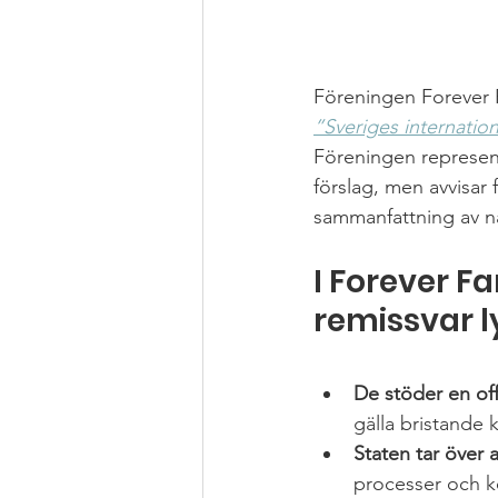
Föreningen Forever F
”Sveriges internatio
Föreningen represent
förslag, men avvisar 
sammanfattning av nå
I Forever Fa
remissvar l
De stöder en off
gälla bristande k
Staten tar över 
processer och ko