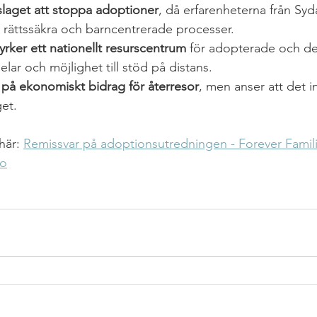
slaget att stoppa adoptioner
, då erfarenheterna från Syd
 rättssäkra och barncentrerade processer.
tyrker ett nationellt resurscentrum
 för adopterade och der
lar och möjlighet till stöd på distans.
 på ekonomiskt bidrag för återresor
, men anser att det i
et.
här: 
Remissvar på adoptionsutredningen - 
Forever Famili
ho