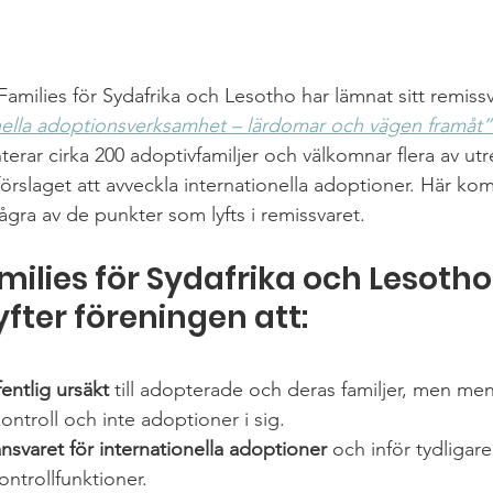
amilies för Sydafrika och Lesotho har lämnat sitt remissv
nella adoptionsverksamhet – lärdomar och vägen framåt”
erar cirka 200 adoptivfamiljer och välkomnar flera av ut
förslaget att avveckla internationella adoptioner. 
Här kom
gra av de punkter som lyfts i remissvaret.
milies för Sydafrika och Lesotho'
yfter föreningen att:
entlig ursäkt
 till adopterade och deras familjer, men men
ontroll och inte adoptioner i sig.
ansvaret för internationella adoptioner
 och inför tydligare 
ntrollfunktioner.