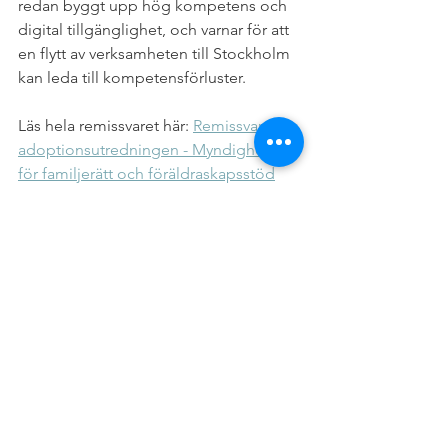
redan byggt upp hög kompetens och 
digital tillgänglighet, och varnar för att 
en flytt av verksamheten till Stockholm 
kan leda till kompetensförluster.
Läs hela remissvaret här: 
Remissvar på 
adoptionsutredningen - 
Myndigheten 
för familjerätt och föräldraskapsstöd
Adoptionskommissionen
MFOF
Adoptionskommisionen
Visa alla
Senaste inlägg