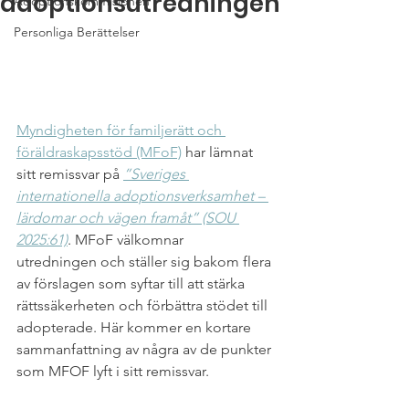
adoptionsutredningen
Adoptionskommisionen
Personliga Berättelser
Myndigheten för familjerätt och 
föräldraskapsstöd (MFoF)
 har lämnat 
sitt remissvar på 
”Sveriges 
internationella adoptionsverksamhet – 
lärdomar och vägen framåt” (SOU 
2025:61)
. MFoF välkomnar 
utredningen och ställer sig bakom flera 
av förslagen som syftar till att stärka 
rättssäkerheten och förbättra stödet till 
adopterade. 
Här kommer en kortare 
sammanfattning av några av de punkter 
som MFOF lyft i sitt remissvar.