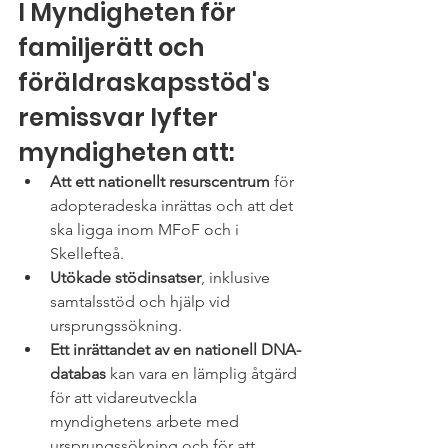
I Myndigheten för 
familjerätt och 
föräldraskapsstöd's 
remissvar lyfter 
myndigheten att:
Att ett nationellt resurscentrum
 för 
adopteradeska inrättas och att det 
ska ligga inom MFoF och i 
Skellefteå.
Utökade stödinsatser
, inklusive 
samtalsstöd och hjälp vid 
ursprungssökning.
Ett inrättandet av en nationell DNA-
databas 
kan vara en lämplig åtgärd 
för att vidareutveckla 
myndighetens arbete med 
ursprungssökning och för att 