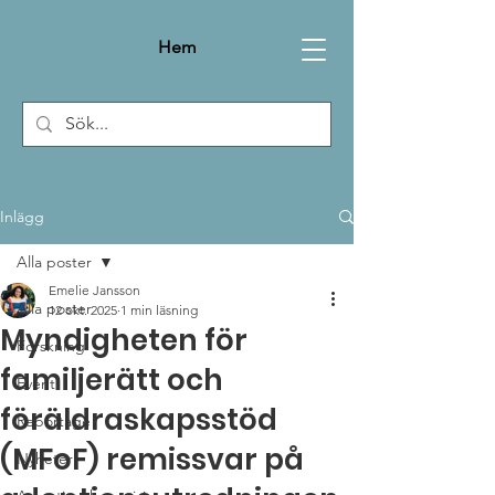
Hem
Inlägg
Alla poster
Emelie Jansson
Alla poster
12 okt. 2025
1 min läsning
Myndigheten för
Forskning
familjerätt och
Event
föräldraskapsstöd
Reportage
(MFoF) remissvar på
Nyheter